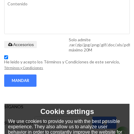
Solo admite
.rar/.zip/.jpg/.png/.gif/.doc/.xls/.pdf,
Accesorios
máximo 20M
He leido y acepto los Términos y Condiciones de este servicio,
Términos y Condiciones
MANDAR
SÍGANOS
Cookie settings
We use cookies to provide you with the best possible
SUSCRIPCIÓN
experience. They also allow us to analyze user
behavior in order to constantly improve the website for