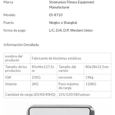
Marca
Sisterunion Fitness Equipment
Manufacturer
Modelo
ES-8710
Puerto
Ningbo o Shanghái
forma de pago
L/C, D/A, D/P, Western Union
Información Detallada
nombre del
Fabricante de bicicletas estáticas
producto
Tamaño de los
85x46x127.5c
Tamaño del
80x28x52.5cm
productos
m
cartón
GW
21KG
noroeste
19kg
Volante
2KG
Peso máximo
120KG
de carga
Cantidad de carga (20/40/40HQ)
255/520/580 piezas