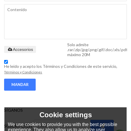
Solo admite
.rar/.zip/.jpg/.png/.gif/.doc/.xls/.pdf,
Accesorios
máximo 20M
He leido y acepto los Términos y Condiciones de este servicio,
Términos y Condiciones
MANDAR
SÍGANOS
Cookie settings
We use cookies to provide you with the best possible
SUSCRIPCIÓN
experience. They also allow us to analyze user