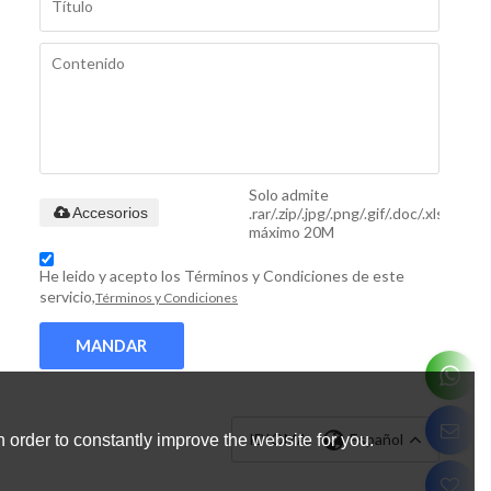
Solo admite
.rar/.zip/.jpg/.png/.gif/.doc/.xls/.pdf,
Accesorios
máximo 20M
He leido y acepto los Términos y Condiciones de este
servicio,
Términos y Condiciones
MANDAR
IDIOMA:
Español
 order to constantly improve the website for you.