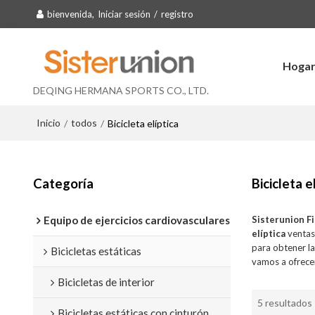
bienvenida,
Iniciar sesión
/
registro
Hoga
DEQING HERMANA SPORTS CO., LTD.
Inicio
todos
/
/
Bicicleta elíptica
Categoría
Bicicleta e
Equipo de ejercicios cardiovasculares
Sisterunion F
elíptica
ventas
para obtener l
Bicicletas estáticas
vamos a ofrecer
Bicicletas de interior
5 resultados
Bicicletas estáticas con cinturón