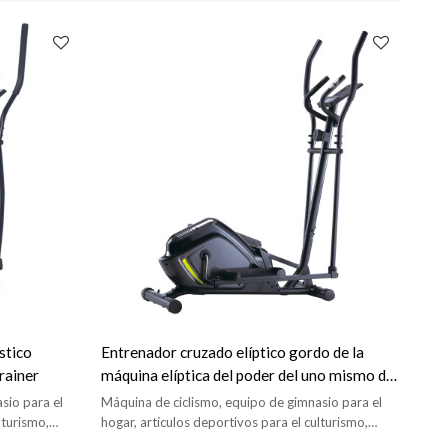
stico
Entrenador cruzado elíptico gordo de la
rainer
máquina elíptica del poder del uno mismo de
la aptitud del gimnasio
sio para el
Máquina de ciclismo, equipo de gimnasio para el
lturismo,
hogar, artículos deportivos para el culturismo,
o
bicicleta estática, entrenador cruzado