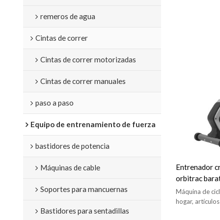
remeros de agua
Cintas de correr
Cintas de correr motorizadas
Cintas de correr manuales
paso a paso
Equipo de entrenamiento de fuerza
bastidores de potencia
Entrenador cr
Máquinas de cable
orbitrac bara
Soportes para mancuernas
entrenador c
Máquina de cicl
hogar, artículo
Bastidores para sentadillas
bicicleta estát