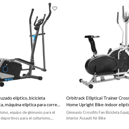
uzado elíptico, bicicleta
Orbitrack Elliptical Trainer Cros
ta, máquina elíptica para correr,
Home Upright Bike-indoor elipti
ruzado
orbitrack bike
ismo, equipo de gimnasio para el
Gimnasio Crossfits Fan Bicicleta Equip
s deportivos para el culturismo,
interior Assault Air Bike
ica, entrenador cruzado