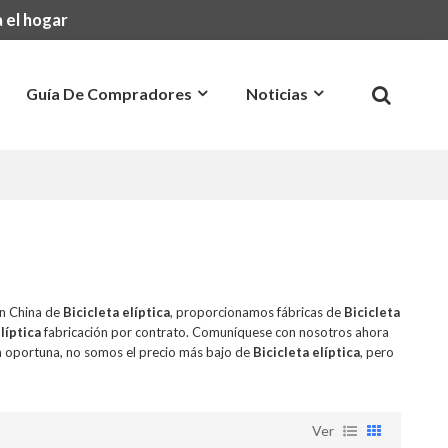
 el hogar
Guía De Compradores
Noticias
Preguntas Más Frecuentes
Contacto
en China de
Bicicleta elíptica
, proporcionamos fábricas de
Bicicleta
líptica
fabricación por contrato. Comuníquese con nosotros ahora
 oportuna, no somos el precio más bajo de
Bicicleta elíptica
, pero
Ver