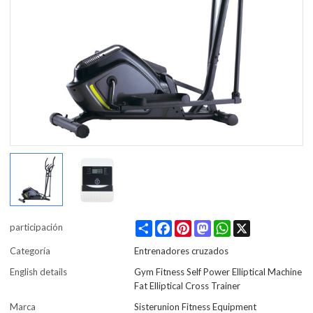
Share
Facebook
Pinterest
Mastodon
WhatsApp
X
participación
Categoría
Entrenadores cruzados
English details
Gym Fitness Self Power Elliptical Machine
Fat Elliptical Cross Trainer
Marca
Sisterunion Fitness Equipment