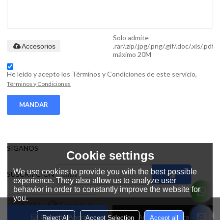
Solo admite
.rar/.zip/.jpg/.png/.gif/.doc/.xls/.pdf,
Accesorios
máximo 20M
He leido y acepto los Términos y Condiciones de este servicio,
Términos y Condiciones
MANDAR
SÍGANOS
Cookie settings
We use cookies to provide you with the best possible
SUSCRIPCIÓN
experience. They also allow us to analyze user
behavior in order to constantly improve the website for
you.
IDIOMA:
Español
Conecta Ahora
Añadir A La Lista De
Reject All
Accept Selection
Accept all