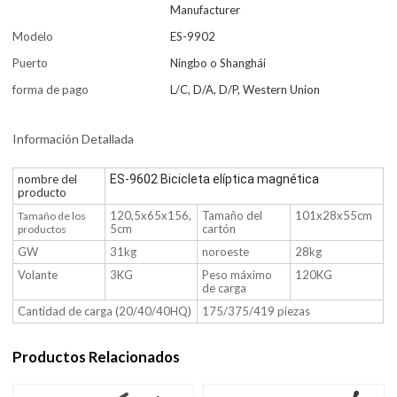
Manufacturer
Modelo
ES-9902
Puerto
Ningbo o Shanghái
forma de pago
L/C, D/A, D/P, Western Union
Información Detallada
nombre del
ES-9602 Bicicleta elíptica magnética
producto
120,5x65x156,
Tamaño del
101x28x55cm
Tamaño de los
5cm
cartón
productos
GW
31kg
noroeste
28kg
Volante
3KG
Peso máximo
120KG
de carga
Cantidad de carga (20/40/40HQ)
175/375/419 piezas
Productos Relacionados