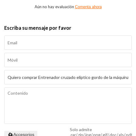
Aún no hay evaluación
Comenta ahora
Escriba su mensaje por favor
Solo admite
.rar/.zip/.jpg/.png/.gif/.doc/.xls/.pdf,
Accesorios