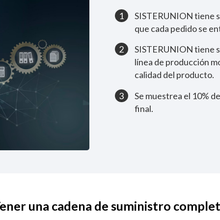
1
SISTERUNION tiene suf
que cada pedido se en
2
SISTERUNION tiene su 
línea de producción m
calidad del producto.
3
Se muestrea el 10% de 
final.
ener una cadena de suministro comple