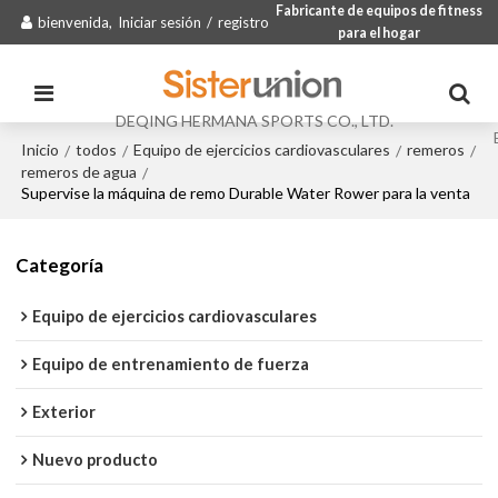
Fabricante de equipos de fitness
bienvenida,
Iniciar sesión
/
registro
para el hogar
DEQING HERMANA SPORTS CO., LTD.
Inicio
todos
Equipo de ejercicios cardiovasculares
remeros
/
/
/
/
remeros de agua
/
Supervise la máquina de remo Durable Water Rower para la venta
Categoría
Equipo de ejercicios cardiovasculares
Equipo de entrenamiento de fuerza
Exterior
Nuevo producto