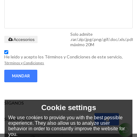
Solo admite
.rar/.zip/.jpg/.png/.gif/.doc/.xls/.pdf,
Accesorios
máximo 20M
He leido y acepto los Términos y Condiciones de este servicio,
Términos y Condiciones
MANDAR
SÍGANOS
Cookie settings
We use cookies to provide you with the best possible
SUSCRIPCIÓN
experience. They also allow us to analyze user
behavior in order to constantly improve the website for
you.