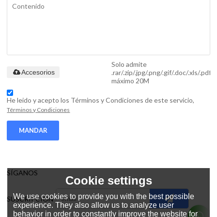
Solo admite
.rar/.zip/.jpg/.png/.gif/.doc/.xls/.pdf,
Accesorios
máximo 20M
He leido y acepto los Términos y Condiciones de este servicio,
Términos y Condiciones
MANDAR
SÍGANOS
Cookie settings
We use cookies to provide you with the best possible
SUSCRIPCIÓN
experience. They also allow us to analyze user
behavior in order to constantly improve the website for