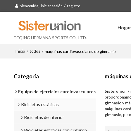
bienvenida,
Iniciar sesión
/
registro
Hoga
DEQING HERMANA SPORTS CO., LTD.
Inicio
todos
/
/
máquinas cardiovasculares de gimnasio
Categoría
máquinas 
Equipo de ejercicios cardiovasculares
Sisterunion F
proporcionamo
gimnasio
y
má
Bicicletas estáticas
máquinas card
gimnasio
, per
Bicicletas de interior
Bicicletas estáticas con cinturón