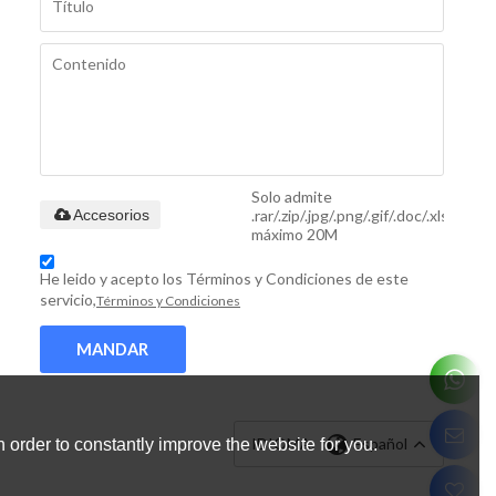
Solo admite
.rar/.zip/.jpg/.png/.gif/.doc/.xls/.pdf,
Accesorios
máximo 20M
He leido y acepto los Términos y Condiciones de este
servicio,
Términos y Condiciones
MANDAR
IDIOMA:
Español
 order to constantly improve the website for you.