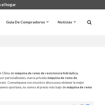
 el hogar
Guía De Compradores
Noticias
Preguntas Más Frecuentes
Contacto
en China de
máquina de remo de resistencia hidráulica
,
yor personalizadas, marca privada
máquina de remo de
trato. Comuníquese con nosotros ahora para obtener la mejor
anera oportuna, no somos el precio más bajo de
máquina de remo