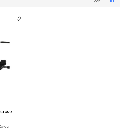
Ver
ra uso
 Rower