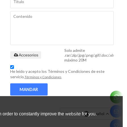
Solo admite
.rar/.zip/.jpg/.png/.gif/.doc/.xls/.pdf,
Accesorios
máximo 20M
He leido y acepto los Términos y Condiciones de este
servicio,
Términos y Condiciones
MANDAR
IDIOMA:
Español
 order to constantly improve the website for you.