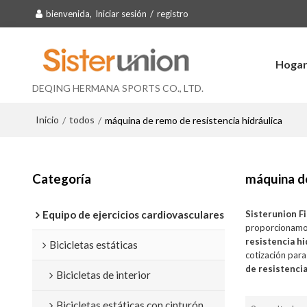
bienvenida,
Iniciar sesión
/
registro
Hoga
DEQING HERMANA SPORTS CO., LTD.
Inicio
todos
/
/
máquina de remo de resistencia hidráulica
Categoría
máquina de
Equipo de ejercicios cardiovasculares
Sisterunion F
proporcionamo
resistencia hi
Bicicletas estáticas
cotización par
de resistencia
Bicicletas de interior
Bicicletas estáticas con cinturón