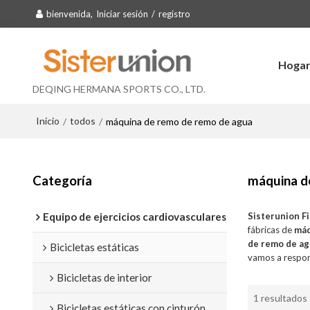
bienvenida,
Iniciar sesión
/
registro
Hoga
DEQING HERMANA SPORTS CO., LTD.
Inicio
todos
/
/
máquina de remo de remo de agua
Categoría
máquina d
Equipo de ejercicios cardiovasculares
Sisterunion F
fábricas de
máq
de remo de a
Bicicletas estáticas
vamos a respon
Bicicletas de interior
1 resultados
Bicicletas estáticas con cinturón