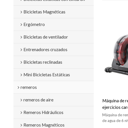
Bicicletas Magnéticas
Ergómetro
Bicicletas de ventilador
Entrenadores cruzados
Bicicletas reclinadas
Mini Bicicletas Estáticas
remeros
remeros de aire
Máquina de r
ejercicios ca
Remeros Hidráulicos
remeros de ag
Máquina de rem
de agua de 6 ni
Remeros Magnéticos