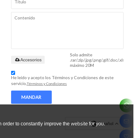
Solo admite
.rar/.zip/.jpg/.png/.gif/.doc/.xls/.pdf,
Accesorios
máximo 20M
He leido y acepto los Términos y Condiciones de este
servicio,
Términos y Condiciones
MANDAR
IDIOMA:
Español
 order to constantly improve the website for you.