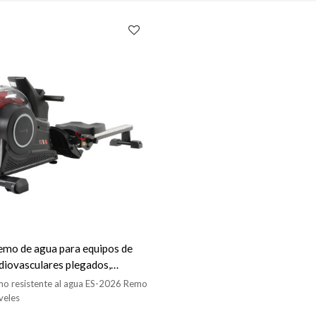
emo de agua para equipos de
rdiovasculares plegados,
ua para ejercicios en el hogar
o resistente al agua ES-2026 Remo
veles