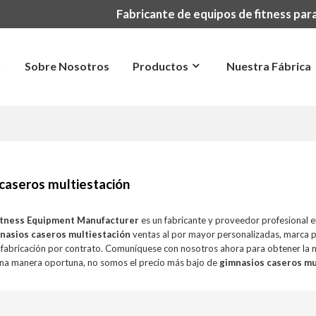
Fabricante de equipos de fitness para
r
Sobre Nosotros
Productos
Nuestra Fábrica
caseros multiestación
itness Equipment Manufacturer
es un fabricante y proveedor profesional 
nasios caseros multiestación
ventas al por mayor personalizadas, marca 
fabricación por contrato. Comuníquese con nosotros ahora para obtener la 
na manera oportuna, no somos el precio más bajo de
gimnasios caseros mu