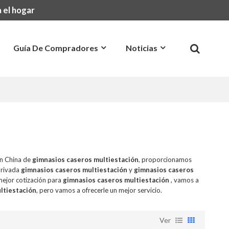
 el hogar
Guía De Compradores
Noticias
Preguntas Más Frecuentes
Contacto
en China de
gimnasios caseros multiestación
, proporcionamos
privada
gimnasios caseros multiestación
y
gimnasios caseros
mejor cotización para
gimnasios caseros multiestación
, vamos a
ltiestación
, pero vamos a ofrecerle un mejor servicio.
Ver