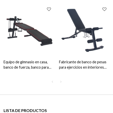
Gimnasios múltiples, diseño
múltiple
compacto y resistente
Multigimnasio
Equipo de gimnasio en casa,
Fabricante de banco de pesas
banco de fuerza, banco para
para ejercicios en interiores
sentarse, fabricante, banco
Body Fitness, banco para
ajustable plegable para
sentarse en el gimnasio en casa
sentarse
LISTA DE PRODUCTOS