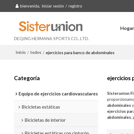
bienvenida,
Iniciar sesión
/
registro
Hoga
DEQING HERMANA SPORTS CO., LTD.
Inicio
todos
/
/
ejercicios para banco de abdominales
Categoría
ejercicios
Equipo de ejercicios cardiovasculares
Sisterunion F
proporcionamo
abdominales
Bicicletas estáticas
ejercicios pa
abdominales
,
Bicicletas de interior
Bicicletas estáticas con cinturón