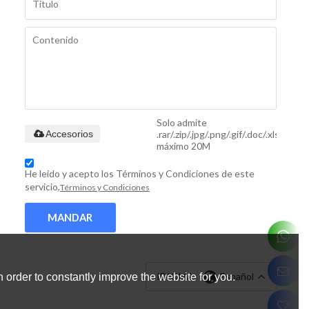
Solo admite
.rar/.zip/.jpg/.png/.gif/.doc/.xls/.pdf,
Accesorios
máximo 20M
He leido y acepto los Términos y Condiciones de este
servicio,
Términos y Condiciones
MANDAR
IDIOMA:
Español
 order to constantly improve the website for you.