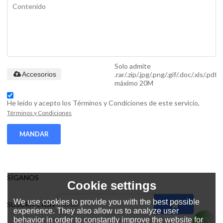
Solo admite
.rar/.zip/.jpg/.png/.gif/.doc/.xls/.pdf,
Accesorios
máximo 20M
He leido y acepto los Términos y Condiciones de este servicio,
Términos y Condiciones
MANDAR
SÍGANOS
Cookie settings
We use cookies to provide you with the best possible
SUSCRIPCIÓN
experience. They also allow us to analyze user
behavior in order to constantly improve the website for