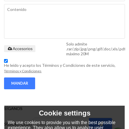
Solo admite
.rar/.zip/.jpg/.png/.gif/.doc/.xls/.pdf,
Accesorios
máximo 20M
He leido y acepto los Términos y Condiciones de este servicio,
Términos y Condiciones
MANDAR
SÍGANOS
Cookie settings
We use cookies to provide you with the best possible
SUSCRIPCIÓN
experience. They also allow us to analyze user