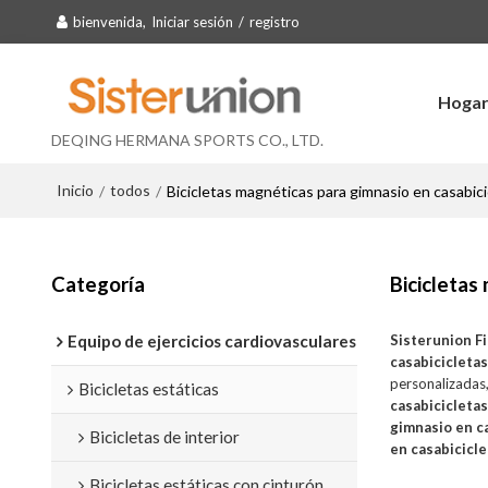
bienvenida,
Iniciar sesión
/
registro
Hoga
DEQING HERMANA SPORTS CO., LTD.
Inicio
todos
/
/
Bicicletas magnéticas para gimnasio en casabic
Categoría
Bicicletas
Equipo de ejercicios cardiovasculares
Sisterunion F
casabicicleta
personalizadas
Bicicletas estáticas
casabicicleta
gimnasio en c
Bicicletas de interior
en casabicicl
Bicicletas estáticas con cinturón