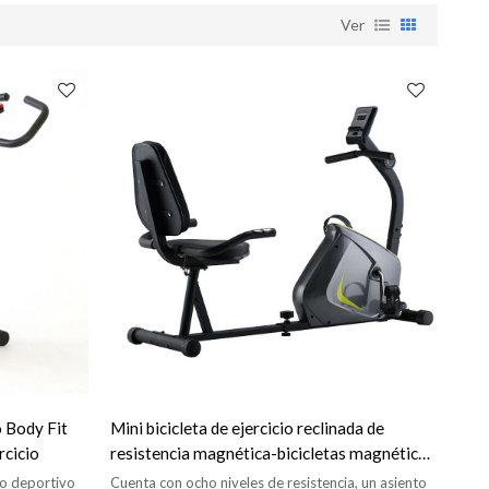
Ver
 Body Fit
Mini bicicleta de ejercicio reclinada de
rcicio
resistencia magnética-bicicletas magnéticas
para gimnasio en casabicicletas magnéticas
po deportivo
Cuenta con ocho niveles de resistencia, un asiento