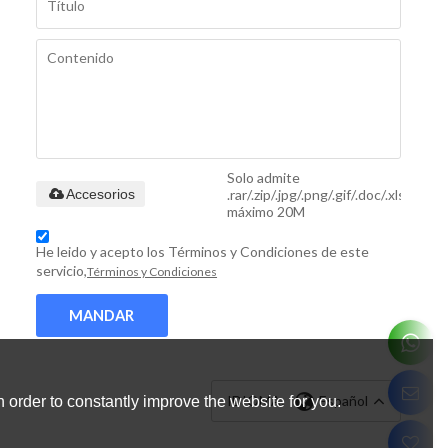
Solo admite
.rar/.zip/.jpg/.png/.gif/.doc/.xls/.pdf,
Accesorios
máximo 20M
He leido y acepto los Términos y Condiciones de este
servicio,
Términos y Condiciones
MANDAR
IDIOMA:
Español
 order to constantly improve the website for you.