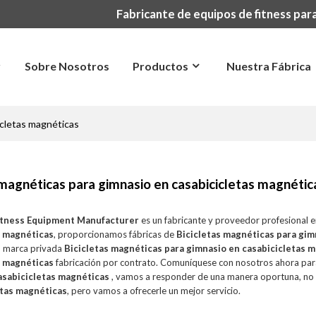
Fabricante de equipos de fitness para
r
Sobre Nosotros
Productos
Nuestra Fábrica
icletas magnéticas
 magnéticas para gimnasio en casabicicletas magnétic
itness Equipment Manufacturer
es un fabricante y proveedor profesional 
s magnéticas
, proporcionamos fábricas de
Bicicletas magnéticas para gim
, marca privada
Bicicletas magnéticas para gimnasio en casabicicletas 
s magnéticas
fabricación por contrato. Comuníquese con nosotros ahora par
asabicicletas magnéticas
, vamos a responder de una manera oportuna, no
etas magnéticas
, pero vamos a ofrecerle un mejor servicio.