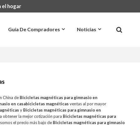
 el hogar
Guía De Compradores
Noticias
Preguntas Más Frecuentes
Contacto
as
en China de
Bicicletas magnéticas para gimnasio en
nasio en casabicicletas magnéticas
ventas al por mayor
magnéticas
y
Bicicletas magnéticas para gimnasio en
a obtener la mejor cotización para
Bicicletas magnéticas para
 somos el precio más bajo de
Bicicletas magnéticas para gimnasio