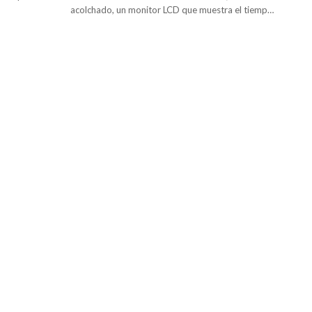
acolchado, un monitor LCD que muestra el tiempo,
la velocidad, la distancia y las calorías quemadas.