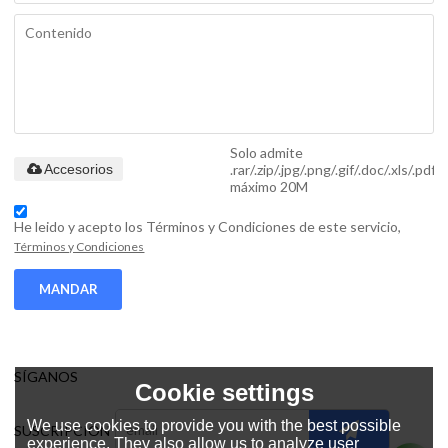
Solo admite
.rar/.zip/.jpg/.png/.gif/.doc/.xls/.pdf,
Accesorios
máximo 20M
He leido y acepto los Términos y Condiciones de este servicio,
Términos y Condiciones
MANDAR
SÍGANOS
Cookie settings
We use cookies to provide you with the best possible
SUSCRIPCIÓN
experience. They also allow us to analyze user