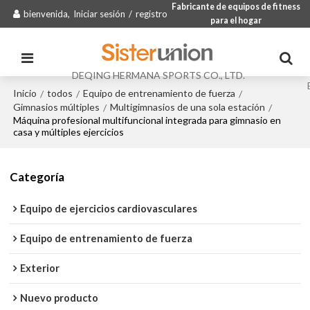
Fabricante de equipos de fitness
bienvenida,
Iniciar sesión
/
registro
para el hogar
DEQING HERMANA SPORTS CO., LTD.
Inicio
todos
Equipo de entrenamiento de fuerza
/
/
/
Gimnasios múltiples
Multigimnasios de una sola estación
/
/
Máquina profesional multifuncional integrada para gimnasio en
casa y múltiples ejercicios
Categoría
Equipo de ejercicios cardiovasculares
Equipo de entrenamiento de fuerza
Exterior
Nuevo producto