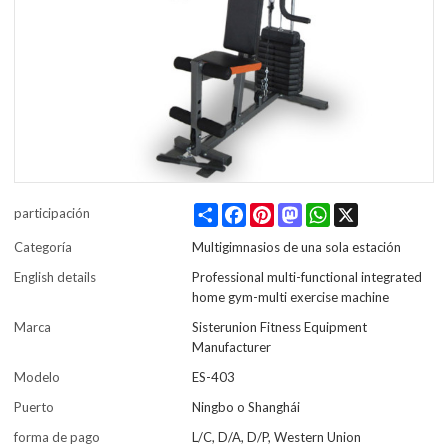
Share
Facebook
Pinterest
Mastodon
WhatsApp
X
participación
Categoría
Multigimnasios de una sola estación
English details
Professional multi-functional integrated
home gym-multi exercise machine
Marca
Sisterunion Fitness Equipment
Manufacturer
Modelo
ES-403
Puerto
Ningbo o Shanghái
forma de pago
L/C, D/A, D/P, Western Union