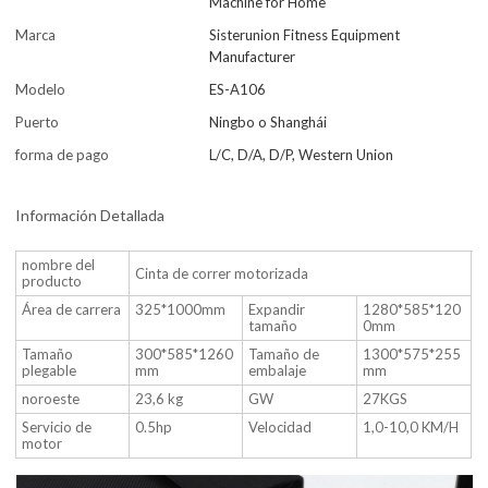
Machine for Home
Marca
Sisterunion Fitness Equipment
Manufacturer
Modelo
ES-A106
Puerto
Ningbo o Shanghái
forma de pago
L/C, D/A, D/P, Western Union
Información Detallada
nombre del
Cinta de correr motorizada
producto
Área de carrera
325*1000mm
Expandir
1280*585*120
tamaño
0mm
Tamaño
300*585*1260
Tamaño de
1300*575*255
plegable
mm
embalaje
mm
noroeste
23,6 kg
GW
27KGS
Servicio de
0.5hp
Velocidad
1,0-10,0 KM/H
motor