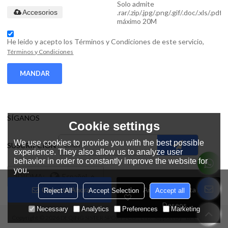
Solo admite
.rar/.zip/.jpg/.png/.gif/.doc/.xls/.pdf,
Accesorios
máximo 20M
He leido y acepto los Términos y Condiciones de este servicio,
Términos y Condiciones
MANDAR
SÍGANOS
Cookie settings
We use cookies to provide you with the best possible
SUSCRIPCIÓN
experience. They also allow us to analyze user
behavior in order to constantly improve the website for
you.
IDIOMA:
Español
Conecta Ahora
Añadir A La Lista De
Reject All
Accept Selection
Accept all
Deseos
Necessary
Analytics
Preferences
Marketing
Copyright © 2026
DEQING SISTER SPORTS CO., LTD.
Support By
BEE Cloud