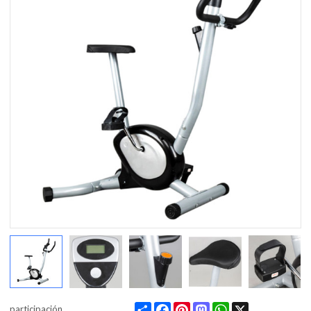
Share
Facebook
Pinterest
Mastodon
WhatsApp
X
participación