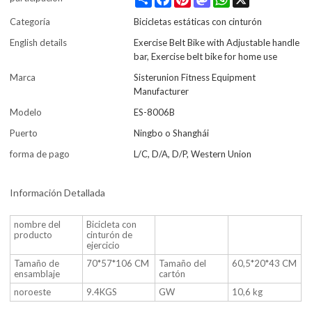
Categoría
Bicicletas estáticas con cinturón
English details
Exercise Belt Bike with Adjustable handle
bar, Exercise belt bike for home use
Marca
Sisterunion Fitness Equipment
Manufacturer
Modelo
ES-8006B
Puerto
Ningbo o Shanghái
forma de pago
L/C, D/A, D/P, Western Union
Información Detallada
nombre del
Bicicleta con
producto
cinturón de
ejercicio
Tamaño de
70*57*106 CM
Tamaño del
60,5*20*43 CM
ensamblaje
cartón
noroeste
9.4KGS
GW
10,6 kg